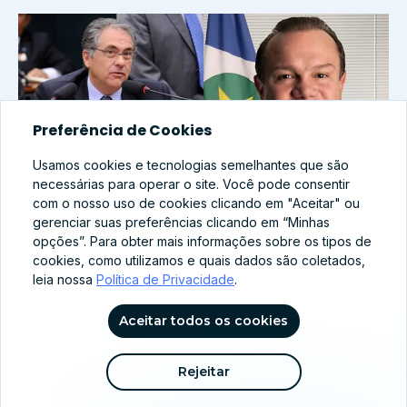
Preferência de Cookies
Usamos cookies e tecnologias semelhantes que são
necessárias para operar o site. Você pode consentir
com o nosso uso de cookies clicando em "Aceitar" ou
gerenciar suas preferências clicando em “Minhas
opções”. Para obter mais informações sobre os tipos de
abr 8, 2026
cookies, como utilizamos e quais dados são coletados,
Família Brasileira no Centro: Como PT e PL
leia nossa
Política de Privacidade
.
ajustam seus discursos para 2026?
Aceitar todos os cookies
Ver mais notícias
Rejeitar