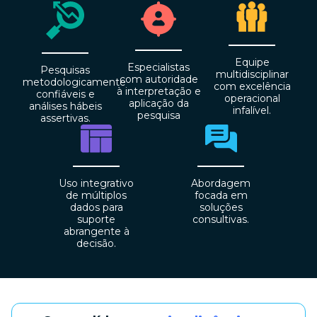
Equipe
Especialistas
Pesquisas
multidisciplinar
com autoridade
metodologicamente
com excelência
à interpretação e
confiáveis e
operacional
aplicação da
análises hábeis
infalível.
pesquisa
assertivas.
Uso integrativo
Abordagem
de múltiplos
focada em
dados para
soluções
suporte
consultivas.
abrangente à
decisão.