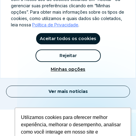
gerenciar suas preferências clicando em “Minhas
opções”. Para obter mais informações sobre os tipos de
cookies, como utilizamos e quais dados são coletados,
leia nossa
Política de Privacidade
.
Aceitar todos os cookies
abr 8, 2026
Rejeitar
Família Brasileira no Centro: Como PT e PL
ajustam seus discursos para 2026?
Minhas opções
Ver mais notícias
Utilizamos cookies para oferecer melhor
experiência, melhorar o desempenho, analisar
como você interage em nosso site e