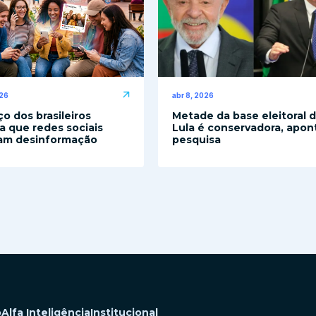
026
abr 8, 2026
o dos brasileiros
Metade da base eleitoral 
a que redes sociais
Lula é conservadora, apon
am desinformação
pesquisa
o
Alfa Inteligência
Institucional