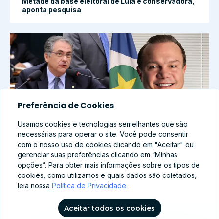
Metade da base eleitoral de Lula é conservadora,
aponta pesquisa
Preferência de Cookies
Usamos cookies e tecnologias semelhantes que são
necessárias para operar o site. Você pode consentir
com o nosso uso de cookies clicando em "Aceitar" ou
gerenciar suas preferências clicando em “Minhas
abr 8, 2026
opções”. Para obter mais informações sobre os tipos de
Família Brasileira no Centro: Como PT e PL
cookies, como utilizamos e quais dados são coletados,
ajustam seus discursos para 2026?
leia nossa
Política de Privacidade
.
Aceitar todos os cookies