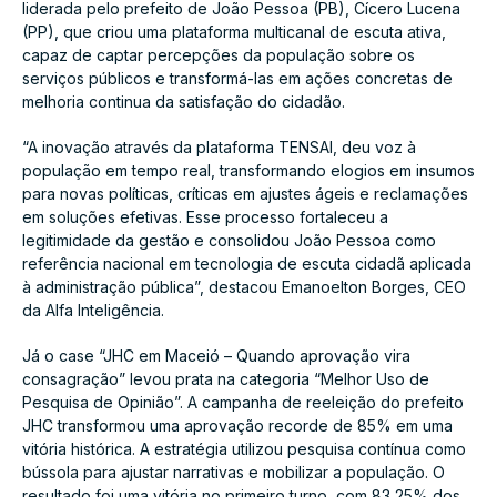
liderada pelo prefeito de João Pessoa (PB), Cícero Lucena
(PP), que criou uma plataforma multicanal de escuta ativa,
capaz de captar percepções da população sobre os
serviços públicos e transformá-las em ações concretas de
melhoria continua da satisfação do cidadão.
“A inovação através da plataforma TENSAI, deu voz à
população em tempo real, transformando elogios em insumos
para novas políticas, críticas em ajustes ágeis e reclamações
em soluções efetivas. Esse processo fortaleceu a
legitimidade da gestão e consolidou João Pessoa como
referência nacional em tecnologia de escuta cidadã aplicada
à administração pública”, destacou Emanoelton Borges, CEO
da Alfa Inteligência.
Já o case “JHC em Maceió – Quando aprovação vira
consagração” levou prata na categoria “Melhor Uso de
Pesquisa de Opinião”. A campanha de reeleição do prefeito
JHC transformou uma aprovação recorde de 85% em uma
vitória histórica. A estratégia utilizou pesquisa contínua como
bússola para ajustar narrativas e mobilizar a população. O
resultado foi uma vitória no primeiro turno, com 83,25% dos